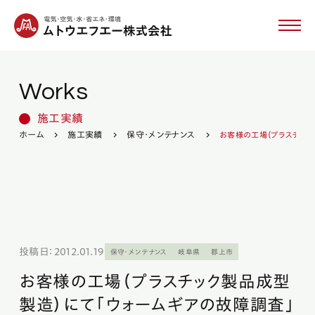
Works
ムトウエフエーについて
施工実績
製品・設備紹介
ホーム
施工実績
保守・メンテナンス
お客様の工場（プラスチック
事業内容
施工実績
投稿日：2012.01.19
保守・メンテナンス
岐阜県
郡上市
新着情報
お客様の工場（プラスチック製品成型
製造）にて「ウォームギアの故障調査」
採用情報